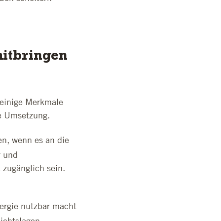
mitbringen
 einige Merkmale
he Umsetzung.
en, wenn es an die
r und
 zugänglich sein.
nergie nutzbar macht
ichtslagen,