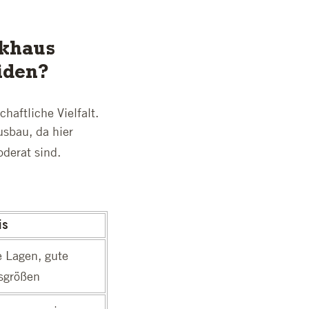
ckhaus
iden?
aftliche Vielfalt.
usbau, da hier
derat sind.
is
e Lagen, gute
sgrößen