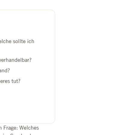
lche sollte ich
verhandelbar?
and?
eres tut?
n Frage: Welches