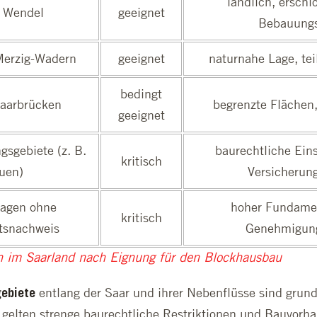
ländlich, erschl
 Wendel
geeignet
Bebauung
 Merzig-Wadern
geeignet
naturnahe Lage, te
bedingt
aarbrücken
begrenzte Flächen,
geeignet
gebiete (z. B.
baurechtliche Ein
kritisch
uen)
Versicherung
lagen ohne
hoher Fundame
kritisch
itsnachweis
Genehmigung
n im Saarland nach Eignung für den Blockhausbau
entlang der Saar und ihrer Nebenflüsse sind grund
ebiete
 gelten strenge baurechtliche Restriktionen und Bauvorh