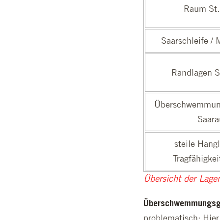
Raum St.
Saarschleife /
Randlagen S
Überschwemmungs
Saara
steile Hang
Tragfähigke
Übersicht der Lage
Überschwemmungsg
problematisch: Hier