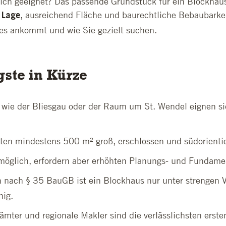
lich geeignet? Das passende Grundstück für ein Blockhau
, ausreichend Fläche und baurechtliche Bebaubarkeit
e Lage
 es ankommt und wie Sie gezielt suchen.
gste in Kürze
 wie der Bliesgau oder der Raum um St. Wendel eignen si
ten mindestens 500 m² groß, erschlossen und südorientie
möglich, erfordern aber erhöhten Planungs- und Fundam
 nach § 35 BauGB ist ein Blockhaus nur unter strengen 
hig.
er und regionale Makler sind die verlässlichsten ersten