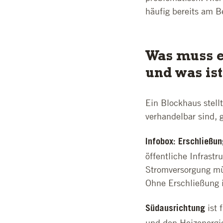
häufig bereits am B
Was muss e
und was is
Ein Blockhaus stel
verhandelbar sind, 
Infobox: Erschließu
öffentliche Infrast
Stromversorgung müs
Ohne Erschließung 
ist 
Südausrichtung
und den Heizenergie