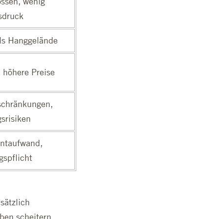
ossen, wenig
sdruck
ils Hanggelände
 höhere Preise
schränkungen,
srisiken
ntaufwand,
spflicht
sätzlich
aben scheitern